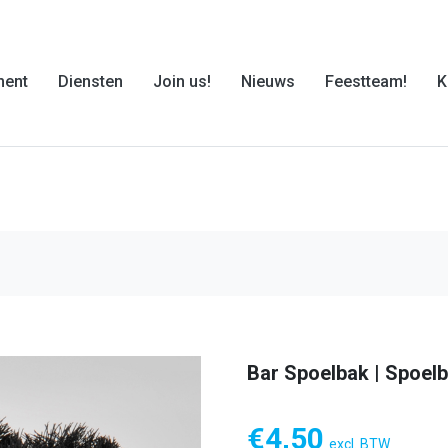
ment
Diensten
Join us!
Nieuws
Feestteam!
K
Bar Spoelbak | Spoelb
€
4,50
excl. BTW