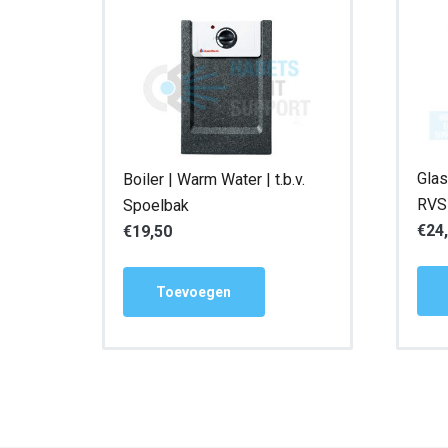
Glas
Boiler | Warm Water | t.b.v.
RVS 
Spoelbak
€
24
€
19,50
Toevoegen