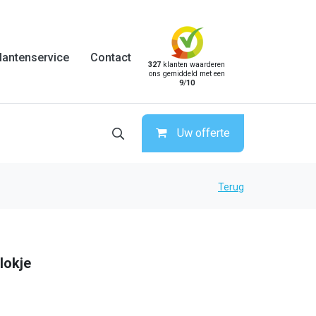
lantenservice
Contact
327
klanten waarderen
ons gemiddeld met een
9
/
10
Uw offerte
Terug
lokje