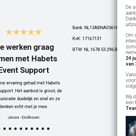
De a
aant
Dank
uitzo
Bank: NL15ABNA0561810710
Om o
KvK: 17167131
inte
e werken graag
Top!
zome
BTW: NL.1678.53.296.B01
neme
men met Habets
24 j
Al een aantal jaar huren wij in Gel
van 
een kamphuis met vrienden. We h
Event Support
Van
dan een bar incl vaten bier en d
voor
ijne ervaring gehad met Habets
wordt netjes voor ons neergezet. E
volg
upport. Het aanbod is groot, de
zelfs een filmpje bij wat je precie
Wij 
icatie duidelijk en snel en ze
doen als je een vat gaat verwisse
een 
denken echt met je mee.
Alle spullen worden op maandag
Team
weer netjes opgehaald ook al zijn
Jessie
-
Eindhoven
dan weer thuis ;) In het warme we
van 10 juli waren wij wederom 