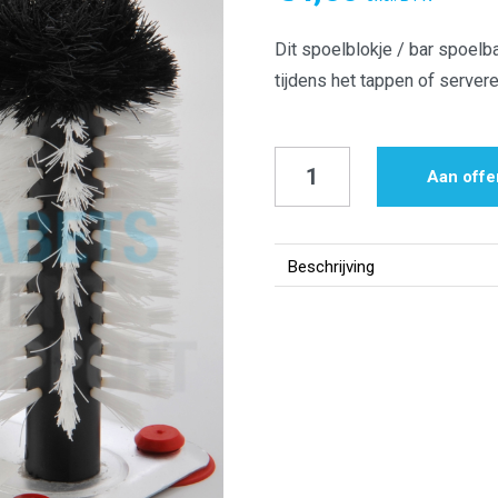
Dit spoelblokje / bar spoelb
tijdens het tappen of servere
Bar
Aan offe
Spoelbak
|
Spoelblokje
Beschrijving
aantal