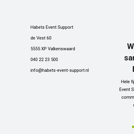
Habets Event Support
de Vest 60
W
5555 XP Valkenswaard
sa
040 22 23 500
info@habets-event-support.nl
Hele f
Event S
commun