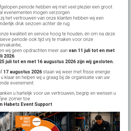
fgelopen periode hebben wij met veel plezier een groot
al evenementen mogen verzorgen.
zij het vertrouwen van onze klanten hebben wij een
nderlijk druk seizoen achter de rug.
Uw partner in:
nze kwaliteit en service hoog te houden, én om na deze
Evenementen verhuur
nsieve periode ook tijd vrij te maken voor onze
Vertrouwd en
Gewe
rvakantie,
Feestverhuur
n wij geen opdrachten meer aan
van 11 juli tot en met
uitstekend
Licht- en Geluidverhuur
uli 2026
.
drop
Alles volge
25 juli tot en met 16 augustus 2026 zijn wij gesloten.
uren
Horeca verhuur
Habets dacht direct mee, toen wij op
Wienand van der L
af
17 augustus 2026
staan wij weer met frisse energie
eze
zeer korte termijn een feest wilden
Partyverhuur
 u klaar en helpen wij u graag bij de organisatie van uw
r zit
ende evenement.
geven in onze eigen achtertuin. De
s moet
service van Habets sloot ook dit keer
Je vindt ons op
danken u hartelijk voor uw vertrouwen, begrip en wensen u
len.
fijne zomer toe.
weer naadloos aan op onze eigen
 ook
 Habets Event Support
ideeen en inbreng. Materialen werden
 wij
keurig volgens afspraak geleverd, alles
ekend
tiptop in orde. De presentatie die wij op
in
het gehuurde 75 inch scherm deelden,