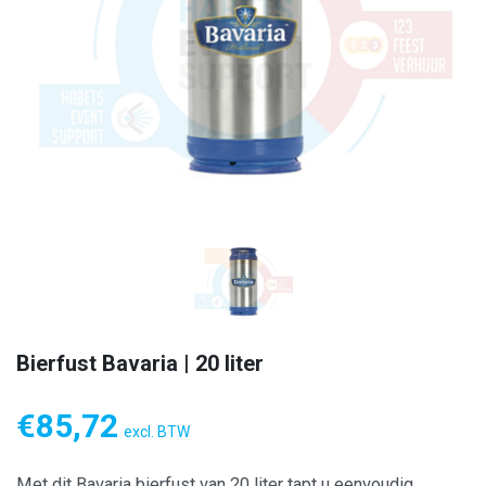
Bierfust Bavaria | 20 liter
€
85,72
excl. BTW
Met dit Bavaria bierfust van 20 liter tapt u eenvoudig