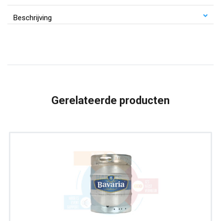
20
Beschrijving
liter
aantal
Gerelateerde producten