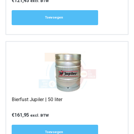
€
121,45
excl. BTW
Toevoegen
Bierfust Jupiler | 50 liter
€
161,95
excl. BTW
Toevoegen