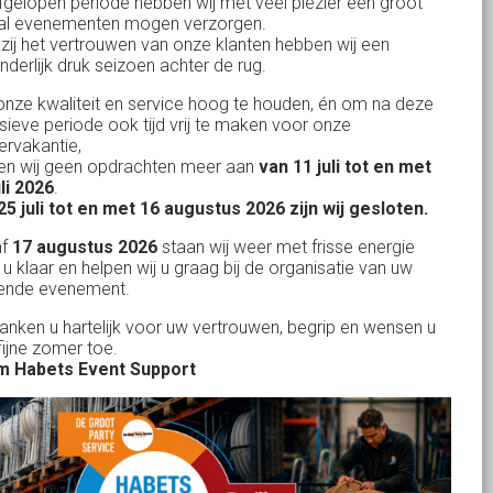
fgelopen periode hebben wij met veel plezier een groot
al evenementen mogen verzorgen.
KvK: 17167131
zij het vertrouwen van onze klanten hebben wij een
nderlijk druk seizoen achter de rug.
BTW: NL.1678.53.296.B01
nze kwaliteit en service hoog te houden, én om na deze
nsieve periode ook tijd vrij te maken voor onze
rvakantie,
n wij geen opdrachten meer aan
van 11 juli tot en met
Uw partner in:
uli 2026
.
Evenementen verhuur
25 juli tot en met 16 augustus 2026 zijn wij gesloten.
Feestverhuur
af
17 augustus 2026
staan wij weer met frisse energie
 u klaar en helpen wij u graag bij de organisatie van uw
Licht- en Geluidverhuur
ende evenement.
Horeca verhuur
danken u hartelijk voor uw vertrouwen, begrip en wensen u
fijne zomer toe.
Partyverhuur
 Habets Event Support
Je vindt ons op