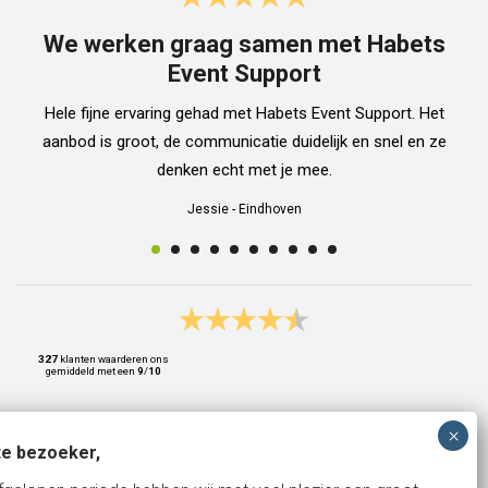
We werken graag samen met Habets
Event Support
Hele fijne ervaring gehad met Habets Event Support. Het
aanbod is groot, de communicatie duidelijk en snel en ze
denken echt met je mee.
Jessie
-
Eindhoven
327
klanten waarderen ons
gemiddeld met een
9
/
10
e bezoeker,
Bank: NL15ABNA0561810710