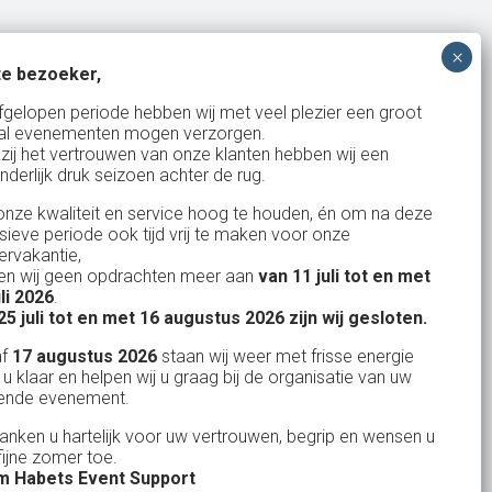
e bezoeker,
Bank: NL15ABNA0561810710
fgelopen periode hebben wij met veel plezier een groot
al evenementen mogen verzorgen.
KvK: 17167131
zij het vertrouwen van onze klanten hebben wij een
nderlijk druk seizoen achter de rug.
BTW: NL.1678.53.296.B01
nze kwaliteit en service hoog te houden, én om na deze
nsieve periode ook tijd vrij te maken voor onze
rvakantie,
n wij geen opdrachten meer aan
van 11 juli tot en met
Uw partner in:
uli 2026
.
Evenementen verhuur
25 juli tot en met 16 augustus 2026 zijn wij gesloten.
Feestverhuur
af
17 augustus 2026
staan wij weer met frisse energie
 u klaar en helpen wij u graag bij de organisatie van uw
Licht- en Geluidverhuur
ende evenement.
Horeca verhuur
danken u hartelijk voor uw vertrouwen, begrip en wensen u
fijne zomer toe.
Partyverhuur
 Habets Event Support