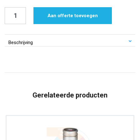
Bierfust
Aan offerte toevoegen
Huisbier
|
50
Beschrijving
liter
aantal
Gerelateerde producten