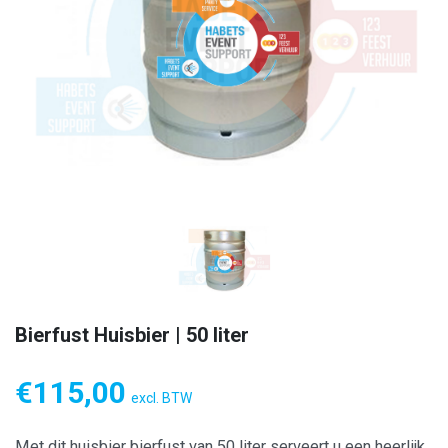
Bierfust Huisbier | 50 liter
€
115,00
excl. BTW
Met dit huisbier bierfust van 50 liter serveert u een heerlijk