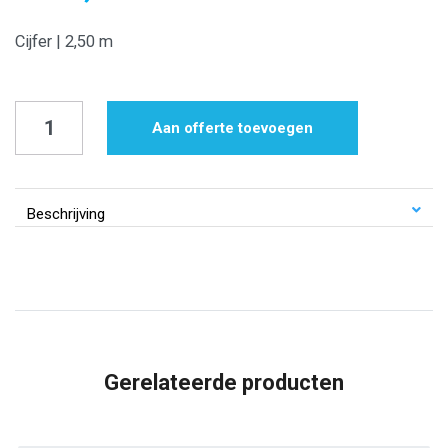
Cijfer | 2,50 m
Cijfer
Aan offerte toevoegen
|
standaard
ballonnen
Beschrijving
|
2,50
m
aantal
Gerelateerde producten