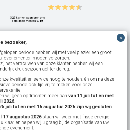
327
klanten waarderen ons
gemiddeld met een
9
/
10
e bezoeker,
Bank: NL15ABNA0561810710
fgelopen periode hebben wij met veel plezier een groot
al evenementen mogen verzorgen.
KvK: 17167131
zij het vertrouwen van onze klanten hebben wij een
nderlijk druk seizoen achter de rug.
BTW: NL.1678.53.296.B01
nze kwaliteit en service hoog te houden, én om na deze
nsieve periode ook tijd vrij te maken voor onze
rvakantie,
n wij geen opdrachten meer aan
van 11 juli tot en met
Uw partner in:
uli 2026
.
Evenementen verhuur
25 juli tot en met 16 augustus 2026 zijn wij gesloten.
Feestverhuur
af
17 augustus 2026
staan wij weer met frisse energie
 u klaar en helpen wij u graag bij de organisatie van uw
Licht- en Geluidverhuur
ende evenement.