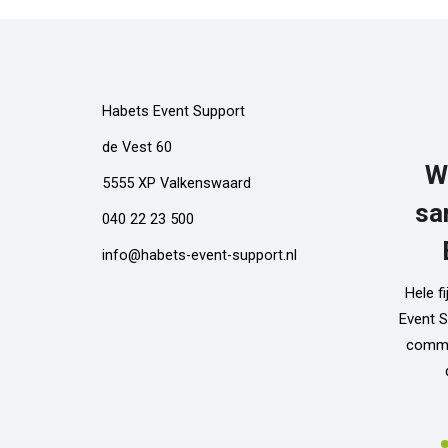
Habets Event Support
de Vest 60
W
5555 XP Valkenswaard
sa
040 22 23 500
info@habets-event-support.nl
Hele f
Event S
commun