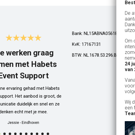
Best
De a
aant
Dank
uitzo
Bank: NL15ABNA0561810710
Om o
KvK: 17167131
inte
e werken graag
Top!
zome
BTW: NL.1678.53.296.B01
neme
men met Habets
24 j
Al een aantal jaar huren wij in Gel
van 
een kamphuis met vrienden. We h
Event Support
Van
dan een bar incl vaten bier en d
voor
ijne ervaring gehad met Habets
wordt netjes voor ons neergezet. E
volg
upport. Het aanbod is groot, de
zelfs een filmpje bij wat je precie
Wij 
icatie duidelijk en snel en ze
doen als je een vat gaat verwisse
een 
denken echt met je mee.
Alle spullen worden op maandag
Team
weer netjes opgehaald ook al zijn
Jessie
-
Eindhoven
dan weer thuis ;) In het warme we