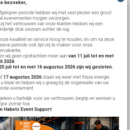
e bezoeker,
fgelopen periode hebben wij met veel plezier een groot
al evenementen mogen verzorgen.
zij het vertrouwen van onze klanten hebben wij een
nderlijk druk seizoen achter de rug.
Uw partner in:
nze kwaliteit en service hoog te houden, én om na deze
Evenementen verhuur
nsieve periode ook tijd vrij te maken voor onze
Vertrouwd en
Gewe
rvakantie,
Feestverhuur
n wij geen opdrachten meer aan
van 11 juli tot en met
uitstekend
Licht- en Geluidverhuur
uli 2026
.
drop
Alles volge
25 juli tot en met 16 augustus 2026 zijn wij gesloten.
uren
Horeca verhuur
Habets dacht direct mee, toen wij op
Wienand van der L
af
17 augustus 2026
staan wij weer met frisse energie
eze
zeer korte termijn een feest wilden
Partyverhuur
 u klaar en helpen wij u graag bij de organisatie van uw
r zit
ende evenement.
geven in onze eigen achtertuin. De
s moet
service van Habets sloot ook dit keer
Je vindt ons op
danken u hartelijk voor uw vertrouwen, begrip en wensen u
len.
fijne zomer toe.
weer naadloos aan op onze eigen
 ook
 Habets Event Support
ideeen en inbreng. Materialen werden
 wij
keurig volgens afspraak geleverd, alles
ekend
tiptop in orde. De presentatie die wij op