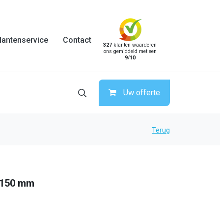
lantenservice
Contact
327
klanten waarderen
ons gemiddeld met een
9
/
10
Uw offerte
Terug
 150 mm