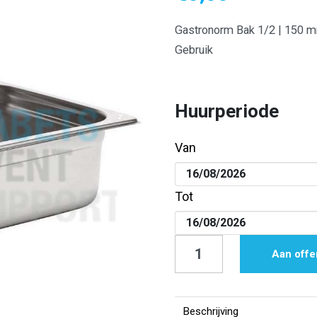
Gastronorm Bak 1/2 | 150 
Gebruik
Huurperiode
Van
Tot
Gastronorm
Aan offe
bak
1/2
|
Beschrijving