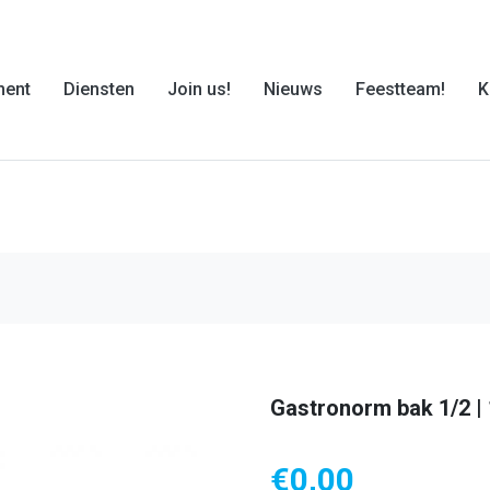
ment
Diensten
Join us!
Nieuws
Feestteam!
K
Gastronorm bak 1/2 |
€
0,00