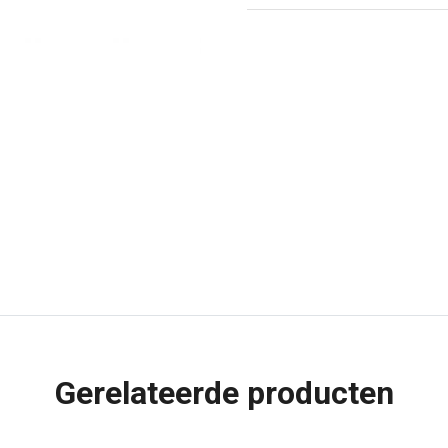
150
mm
aantal
Gerelateerde producten