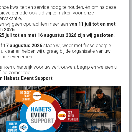
nze kwaliteit en service hoog te houden, én om na deze
Evenementen verhuur
nsieve periode ook tijd vrij te maken voor onze
Vertrouwd en
Gewe
rvakantie,
Feestverhuur
n wij geen opdrachten meer aan
van 11 juli tot en met
uitstekend
Licht- en Geluidverhuur
uli 2026
.
drop
Alles volge
25 juli tot en met 16 augustus 2026 zijn wij gesloten.
uren
Horeca verhuur
Habets dacht direct mee, toen wij op
Wienand van der L
af
17 augustus 2026
staan wij weer met frisse energie
eze
zeer korte termijn een feest wilden
Partyverhuur
 u klaar en helpen wij u graag bij de organisatie van uw
r zit
ende evenement.
geven in onze eigen achtertuin. De
s moet
service van Habets sloot ook dit keer
Je vindt ons op
danken u hartelijk voor uw vertrouwen, begrip en wensen u
len.
fijne zomer toe.
weer naadloos aan op onze eigen
 ook
 Habets Event Support
ideeen en inbreng. Materialen werden
 wij
keurig volgens afspraak geleverd, alles
ekend
tiptop in orde. De presentatie die wij op
in
het gehuurde 75 inch scherm deelden,
n tot
werd door onze gasten zeer
je
gewaardeerd. Een mooi, helder en groot
rid
beeld. Team Habets, bedankt en tot de