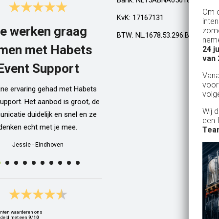
Bank: NL15ABNA0561810710
Om o
KvK: 17167131
inte
e werken graag
Top!
zome
BTW: NL.1678.53.296.B01
neme
men met Habets
24 j
Al een aantal jaar huren wij in Gel
van 
een kamphuis met vrienden. We h
Event Support
Van
dan een bar incl vaten bier en d
voor
ijne ervaring gehad met Habets
wordt netjes voor ons neergezet. E
volg
upport. Het aanbod is groot, de
zelfs een filmpje bij wat je precie
Wij 
icatie duidelijk en snel en ze
doen als je een vat gaat verwisse
een 
denken echt met je mee.
Alle spullen worden op maandag
Team
weer netjes opgehaald ook al zijn
Jessie
-
Eindhoven
dan weer thuis ;) In het warme we
van 10 juli waren wij wederom 
Geldrop en we hebben van het begi
het eind een heerlijk koud biert
gedronken! Top installatie !! Ing
nten waarderen ons
Zwets
deld met een
9
/
10