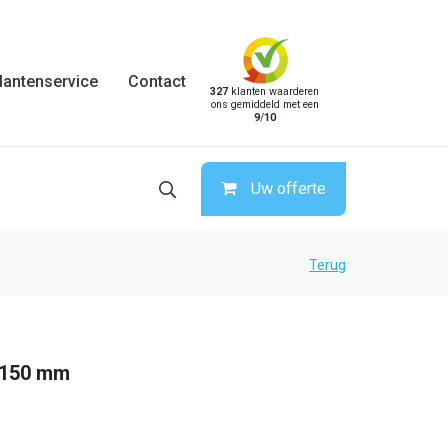
lantenservice
Contact
327
klanten waarderen
ons gemiddeld met een
9
/
10
Uw offerte
Terug
 150 mm