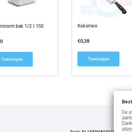
Koksmes
ronorm bak 1/2 | 150
€
0,38
00
Toevoegen
Toevoegen
Best
De a
aant
Dank
uitzo