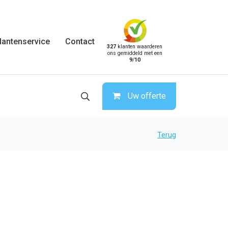
lantenservice
Contact
327
klanten waarderen
ons gemiddeld met een
9
/
10
Uw offerte
Terug