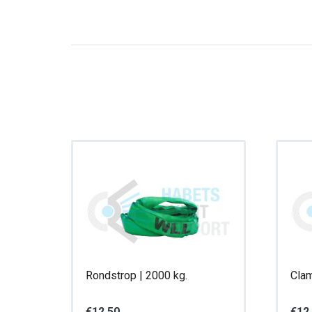
Rondstrop | 2000 kg.
Clam
€
12,50
€
12