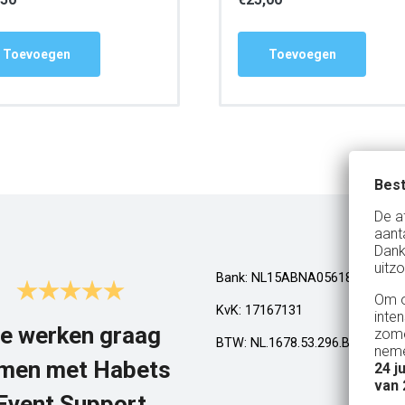
Toevoegen
Toevoegen
Best
De a
aant
Dank
uitzo
Bank: NL15ABNA0561810710
Om o
KvK: 17167131
inte
e werken graag
Top!
zome
BTW: NL.1678.53.296.B01
neme
men met Habets
24 j
Al een aantal jaar huren wij in Gel
van 
een kamphuis met vrienden. We h
Event Support