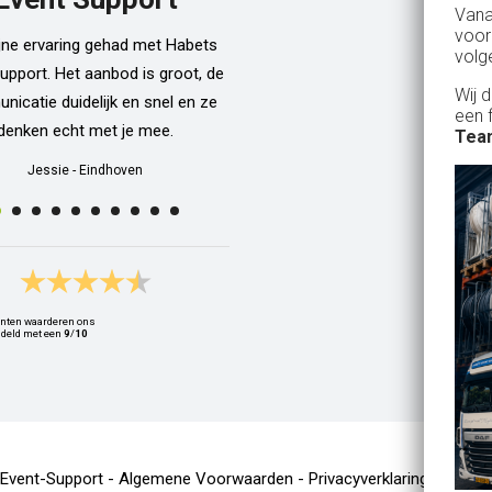
Van
dan een bar incl vaten bier en d
voor
ijne ervaring gehad met Habets
wordt netjes voor ons neergezet. E
volg
upport. Het aanbod is groot, de
zelfs een filmpje bij wat je precie
Wij 
icatie duidelijk en snel en ze
doen als je een vat gaat verwisse
een 
denken echt met je mee.
Alle spullen worden op maandag
Team
weer netjes opgehaald ook al zijn
Jessie
-
Eindhoven
dan weer thuis ;) In het warme we
van 10 juli waren wij wederom 
Geldrop en we hebben van het begi
het eind een heerlijk koud biert
gedronken! Top installatie !! Ing
nten waarderen ons
Zwets
deld met een
9
/
10
Ingrid
-
Hoogvliet Rotterdam
-Event-Support -
Algemene Voorwaarden
-
Privacyverklaring
-
Cooki