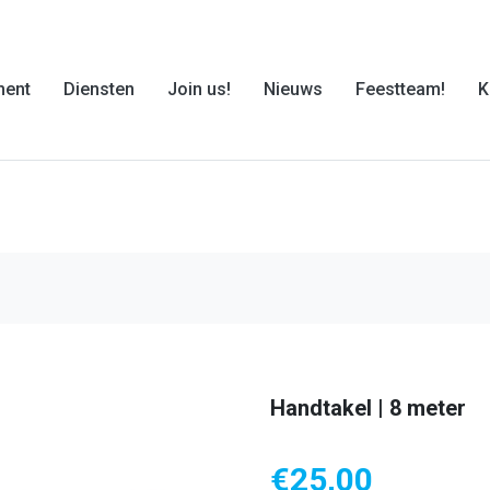
ment
Diensten
Join us!
Nieuws
Feestteam!
K
Handtakel | 8 meter
€
25,00