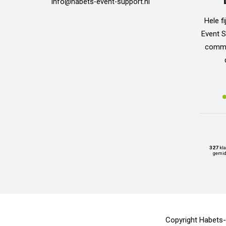
info@habets-event-support.nl
Hele f
Event S
commun
327
kla
gemid
Copyright Habets