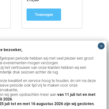
Toevoegen
e bezoeker,
fgelopen periode hebben wij met veel plezier een groot
al evenementen mogen verzorgen.
zij het vertrouwen van onze klanten hebben wij een
nderlijk druk seizoen achter de rug.
Uw partner in:
nze kwaliteit en service hoog te houden, én om na deze
Evenementen verhuur
nsieve periode ook tijd vrij te maken voor onze
Vertrouwd en
Gewe
rvakantie,
Feestverhuur
n wij geen opdrachten meer aan
van 11 juli tot en met
uitstekend
Licht- en Geluidverhuur
uli 2026
.
drop
Alles volge
25 juli tot en met 16 augustus 2026 zijn wij gesloten.
uren
Horeca verhuur