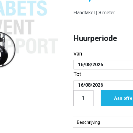
Handtakel | 8 meter
Huurperiode
Van
Tot
Handtakel
Aan offe
|
8
meter
Beschrijving
aantal