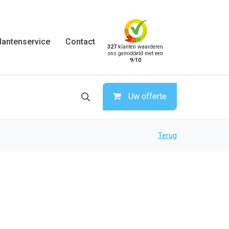
lantenservice
Contact
327
klanten waarderen
ons gemiddeld met een
9
/
10
Uw offerte
Terug