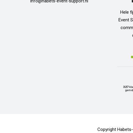
info@habets-event-support.nl
Hele f
Event S
commun
327
kla
gemid
Copyright Habets