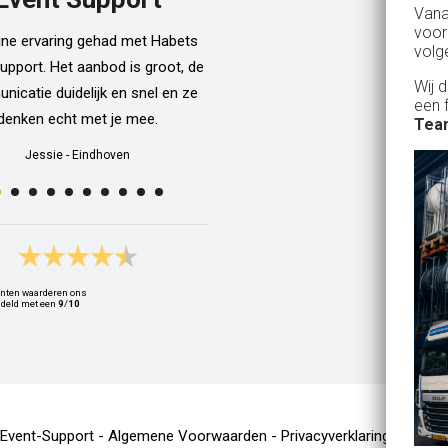
Van
dan een bar incl vaten bier en d
voor
ijne ervaring gehad met Habets
wordt netjes voor ons neergezet. E
volg
upport. Het aanbod is groot, de
zelfs een filmpje bij wat je precie
Wij 
icatie duidelijk en snel en ze
doen als je een vat gaat verwisse
een 
denken echt met je mee.
Alle spullen worden op maandag
Team
weer netjes opgehaald ook al zijn
Jessie
-
Eindhoven
dan weer thuis ;) In het warme we
van 10 juli waren wij wederom 
Geldrop en we hebben van het begi
het eind een heerlijk koud biert
gedronken! Top installatie !! Ing
nten waarderen ons
Zwets
deld met een
9
/
10
Ingrid
-
Hoogvliet Rotterdam
-Event-Support -
Algemene Voorwaarden
-
Privacyverklaring
-
Cooki