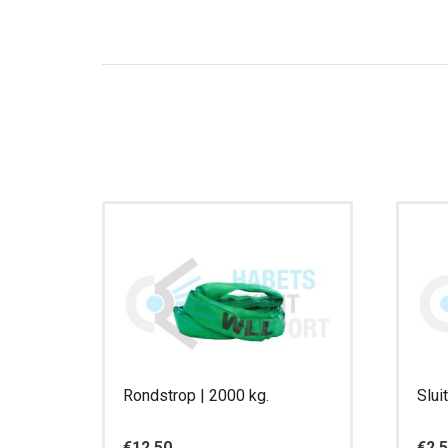
Rondstrop | 2000 kg.
Slui
€
12,50
€
2,