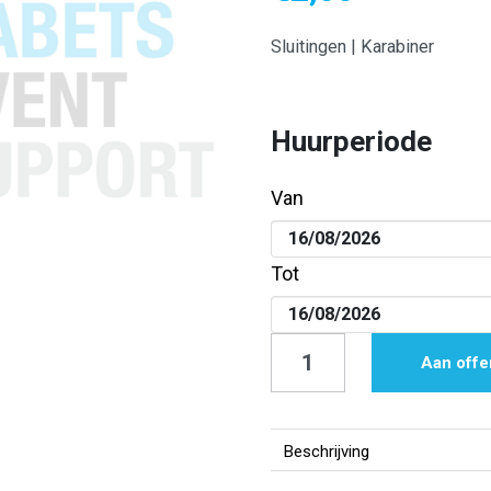
Sluitingen | Karabiner
Huurperiode
Van
Tot
Sluitingen
Aan offe
|
Karabiner
aantal
Beschrijving