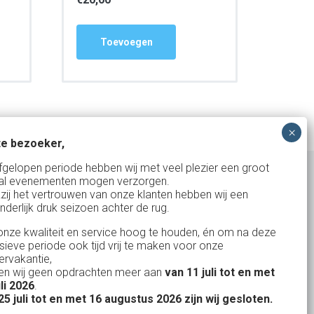
Toevoegen
e bezoeker,
fgelopen periode hebben wij met veel plezier een groot
al evenementen mogen verzorgen.
zij het vertrouwen van onze klanten hebben wij een
nderlijk druk seizoen achter de rug.
Uw partner in:
nze kwaliteit en service hoog te houden, én om na deze
Evenementen verhuur
nsieve periode ook tijd vrij te maken voor onze
Vertrouwd en
Gewe
rvakantie,
Feestverhuur
n wij geen opdrachten meer aan
van 11 juli tot en met
uitstekend
Licht- en Geluidverhuur
uli 2026
.
drop
Alles volge
25 juli tot en met 16 augustus 2026 zijn wij gesloten.
uren
Horeca verhuur