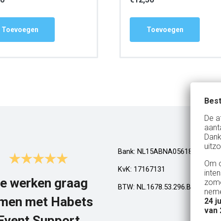
Toevoegen
Toevoegen
Best
De a
aant
Dank
uitzo
Bank: NL15ABNA0561810710
Om o
KvK: 17167131
inte
e werken graag
Top!
zome
BTW: NL.1678.53.296.B01
neme
men met Habets
24 j
Al een aantal jaar huren wij in Gel
van 
een kamphuis met vrienden. We h
Event Support