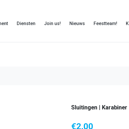
ment
Diensten
Join us!
Nieuws
Feestteam!
K
Sluitingen | Karabiner
€
2,00