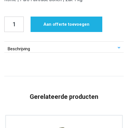
Koffie
Aan offerte toevoegen
|
Puro
Fairtrade
Beschrijving
bonen
|
zak
1
kg.
Gerelateerde producten
aantal