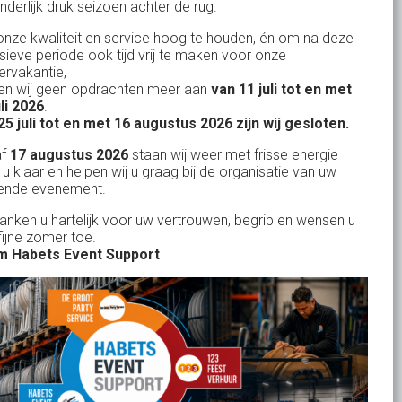
nderlijk druk seizoen achter de rug.
327
klanten waarderen ons
gemiddeld met een
9
/
10
nze kwaliteit en service hoog te houden, én om na deze
nsieve periode ook tijd vrij te maken voor onze
rvakantie,
n wij geen opdrachten meer aan
van 11 juli tot en met
uli 2026
.
Bank: NL15ABNA0561810710
25 juli tot en met 16 augustus 2026 zijn wij gesloten.
KvK: 17167131
af
17 augustus 2026
staan wij weer met frisse energie
 u klaar en helpen wij u graag bij de organisatie van uw
BTW: NL.1678.53.296.B01
ende evenement.
danken u hartelijk voor uw vertrouwen, begrip en wensen u
fijne zomer toe.
 Habets Event Support
Uw partner in:
Evenementen verhuur
Feestverhuur
Licht- en Geluidverhuur
Horeca verhuur