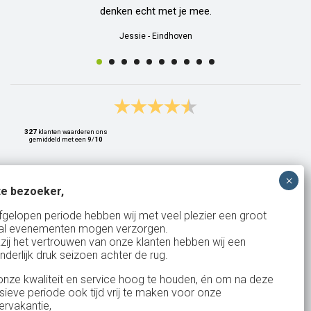
denken echt met je mee.
Jessie
-
Eindhoven
327
klanten waarderen ons
gemiddeld met een
9
/
10
e bezoeker,
Bank: NL15ABNA0561810710
fgelopen periode hebben wij met veel plezier een groot
al evenementen mogen verzorgen.
KvK: 17167131
zij het vertrouwen van onze klanten hebben wij een
nderlijk druk seizoen achter de rug.
BTW: NL.1678.53.296.B01
nze kwaliteit en service hoog te houden, én om na deze
nsieve periode ook tijd vrij te maken voor onze
rvakantie,