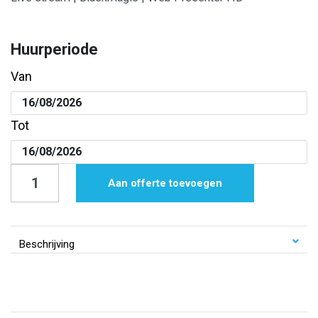
Huurperiode
Van
Tot
Live
Aan offerte toevoegen
stream
|
Blackmagic
Beschrijving
|
Web
Presenter