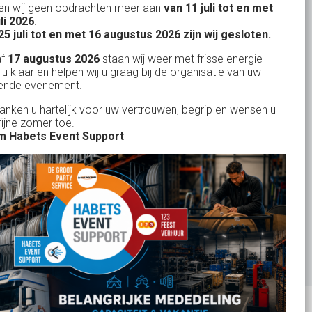
n wij geen opdrachten meer aan
van 11 juli tot en met
Uw partner in:
uli 2026
.
Evenementen verhuur
25 juli tot en met 16 augustus 2026 zijn wij gesloten.
Feestverhuur
af
17 augustus 2026
staan wij weer met frisse energie
 u klaar en helpen wij u graag bij de organisatie van uw
Licht- en Geluidverhuur
ende evenement.
Horeca verhuur
danken u hartelijk voor uw vertrouwen, begrip en wensen u
fijne zomer toe.
Partyverhuur
 Habets Event Support
Je vindt ons op