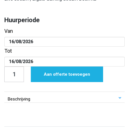
Huurperiode
Van
Tot
Live
Aan offerte toevoegen
stream
|
Elgato
Beschrijving
Gaming
Stream
Deck