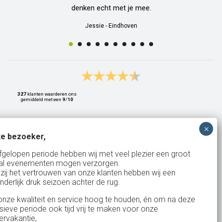
denken echt met je mee.
Jessie
-
Eindhoven
327
klanten waarderen ons
gemiddeld met een
9
/
10
e bezoeker,
Bank: NL15ABNA0561810710
fgelopen periode hebben wij met veel plezier een groot
al evenementen mogen verzorgen.
KvK: 17167131
zij het vertrouwen van onze klanten hebben wij een
nderlijk druk seizoen achter de rug.
BTW: NL.1678.53.296.B01
nze kwaliteit en service hoog te houden, én om na deze
nsieve periode ook tijd vrij te maken voor onze
rvakantie,