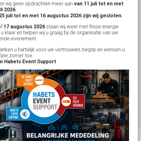
n wij geen opdrachten meer aan
van 11 juli tot en met
Uw partner in:
uli 2026
.
Evenementen verhuur
25 juli tot en met 16 augustus 2026 zijn wij gesloten.
Feestverhuur
af
17 augustus 2026
staan wij weer met frisse energie
 u klaar en helpen wij u graag bij de organisatie van uw
Licht- en Geluidverhuur
ende evenement.
Horeca verhuur
danken u hartelijk voor uw vertrouwen, begrip en wensen u
fijne zomer toe.
Partyverhuur
 Habets Event Support
Je vindt ons op