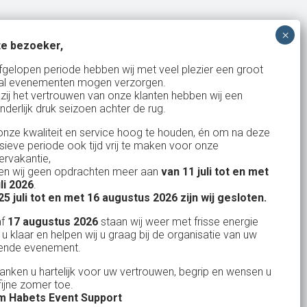
e bezoeker,
Bank: NL15ABNA0561810710
fgelopen periode hebben wij met veel plezier een groot
al evenementen mogen verzorgen.
KvK: 17167131
zij het vertrouwen van onze klanten hebben wij een
nderlijk druk seizoen achter de rug.
BTW: NL.1678.53.296.B01
nze kwaliteit en service hoog te houden, én om na deze
nsieve periode ook tijd vrij te maken voor onze
rvakantie,
n wij geen opdrachten meer aan
van 11 juli tot en met
Uw partner in:
uli 2026
.
Evenementen verhuur
25 juli tot en met 16 augustus 2026 zijn wij gesloten.
Feestverhuur
af
17 augustus 2026
staan wij weer met frisse energie
 u klaar en helpen wij u graag bij de organisatie van uw
Licht- en Geluidverhuur
ende evenement.
Horeca verhuur
danken u hartelijk voor uw vertrouwen, begrip en wensen u
fijne zomer toe.
Partyverhuur
 Habets Event Support