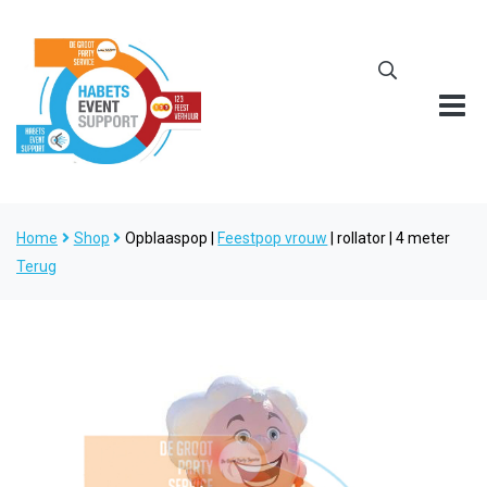
Home
Shop
Opblaaspop |
Feestpop vrouw
| rollator | 4 meter
Terug