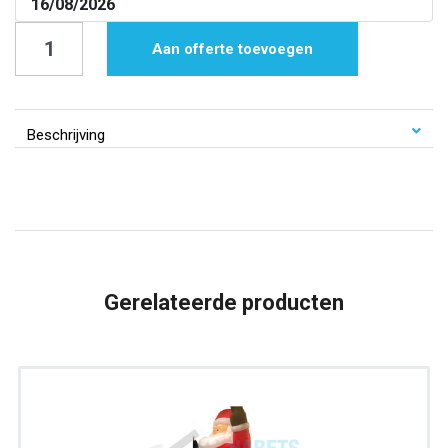
Opblaaspop
Aan offerte toevoegen
|
Feestpop
vrouw
Beschrijving
|
rollator
|
4
meter
Gerelateerde producten
aantal