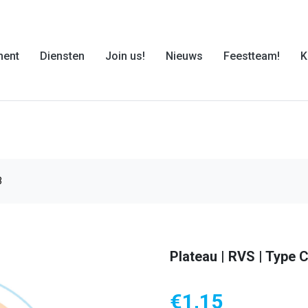
ment
Diensten
Join us!
Nieuws
Feestteam!
K
3
Plateau | RVS | Type C
€
1,15