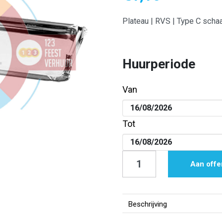
Plateau | RVS | Type C schaa
Huurperiode
Van
Tot
Plateau
Aan offe
|
RVS
|
Beschrijving
Type