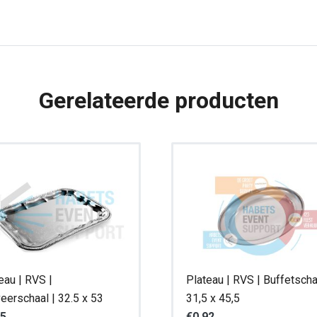
C
Schaal
|
32.5
Gerelateerde producten
x
53
aantal
eau | RVS |
Plateau | RVS | Buffetscha
eerschaal | 32.5 x 53
31,5 x 45,5
15
€
0,92