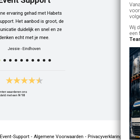
Van
dan een bar incl vaten bier en d
voor
ijne ervaring gehad met Habets
wordt netjes voor ons neergezet. E
volg
upport. Het aanbod is groot, de
zelfs een filmpje bij wat je precie
Wij 
icatie duidelijk en snel en ze
doen als je een vat gaat verwisse
een 
denken echt met je mee.
Alle spullen worden op maandag
Team
weer netjes opgehaald ook al zijn
Jessie
-
Eindhoven
dan weer thuis ;) In het warme we
van 10 juli waren wij wederom 
Geldrop en we hebben van het begi
het eind een heerlijk koud biert
gedronken! Top installatie !! Ing
nten waarderen ons
Zwets
deld met een
9
/
10
Ingrid
-
Hoogvliet Rotterdam
-Event-Support -
Algemene Voorwaarden
-
Privacyverklaring
-
Cooki