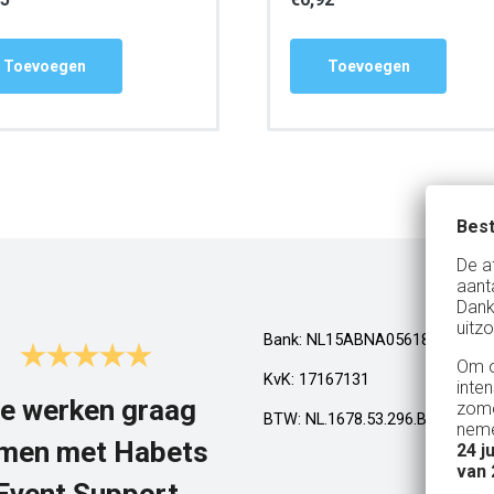
Toevoegen
Toevoegen
Best
De a
aant
Dank
uitzo
Bank: NL15ABNA0561810710
Om o
KvK: 17167131
inte
e werken graag
Top!
zome
BTW: NL.1678.53.296.B01
neme
men met Habets
24 j
Al een aantal jaar huren wij in Gel
van 
een kamphuis met vrienden. We h
Event Support