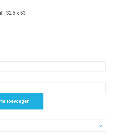
l | 32.5 x 53
rte toevoegen