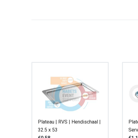
Plateau | RVS | Hendischaal |
Plat
32.5 x 53
Serv
€
0,58
€
1,