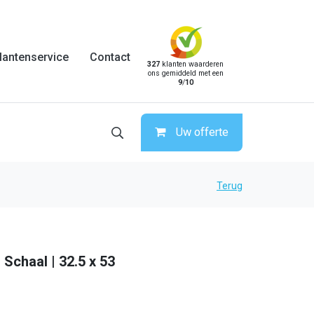
lantenservice
Contact
327
klanten waarderen
ons gemiddeld met een
9
/
10
Uw offerte
Terug
 Schaal | 32.5 x 53