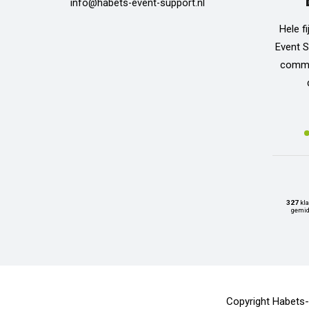
info@habets-event-support.nl
Hele f
Event S
commun
327
kla
gemid
Copyright Habets