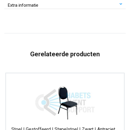
Wit
Extra informatie
|
Kunststof
|
Design
stoel
aantal
Gerelateerde producten
Stoel | Gestoffeerd | Stapelstoel | Zwart | Antraciet