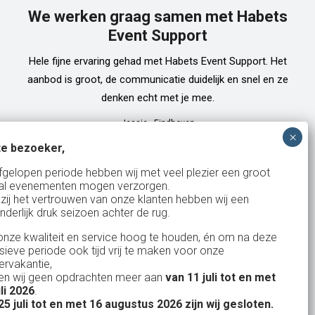
We werken graag samen met Habets
Event Support
Hele fijne ervaring gehad met Habets Event Support. Het
aanbod is groot, de communicatie duidelijk en snel en ze
denken echt met je mee.
Jessie
-
Eindhoven
e bezoeker,
fgelopen periode hebben wij met veel plezier een groot
al evenementen mogen verzorgen.
zij het vertrouwen van onze klanten hebben wij een
nderlijk druk seizoen achter de rug.
327
klanten waarderen ons
gemiddeld met een
9
/
10
nze kwaliteit en service hoog te houden, én om na deze
nsieve periode ook tijd vrij te maken voor onze
rvakantie,
n wij geen opdrachten meer aan
van 11 juli tot en met
uli 2026
.
Bank: NL15ABNA0561810710
25 juli tot en met 16 augustus 2026 zijn wij gesloten.