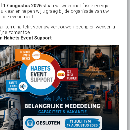
KvK: 17167131
af
17 augustus 2026
staan wij weer met frisse energie
 u klaar en helpen wij u graag bij de organisatie van uw
BTW: NL.1678.53.296.B01
ende evenement.
danken u hartelijk voor uw vertrouwen, begrip en wensen u
fijne zomer toe.
 Habets Event Support
Uw partner in:
Evenementen verhuur
Feestverhuur
Licht- en Geluidverhuur
Horeca verhuur
Partyverhuur
Je vindt ons op