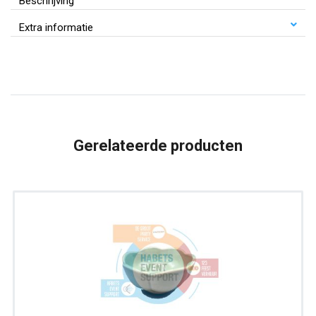
Beschrijving
Porselein
Extra informatie
|
Ø
11
cm
aantal
Gerelateerde producten