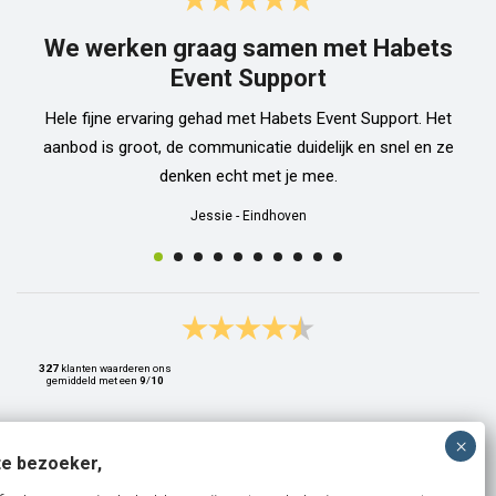
We werken graag samen met Habets
Event Support
Hele fijne ervaring gehad met Habets Event Support. Het
aanbod is groot, de communicatie duidelijk en snel en ze
denken echt met je mee.
Jessie
-
Eindhoven
327
klanten waarderen ons
gemiddeld met een
9
/
10
e bezoeker,
Bank: NL15ABNA0561810710