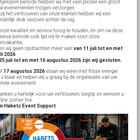
fgelopen periode hebben wij met veel plezier een groot
al evenementen mogen verzorgen.
KvK: 17167131
zij het vertrouwen van onze klanten hebben wij een
nderlijk druk seizoen achter de rug.
BTW: NL.1678.53.296.B01
nze kwaliteit en service hoog te houden, én om na deze
nsieve periode ook tijd vrij te maken voor onze
rvakantie,
n wij geen opdrachten meer aan
van 11 juli tot en met
Uw partner in:
uli 2026
.
Evenementen verhuur
25 juli tot en met 16 augustus 2026 zijn wij gesloten.
Feestverhuur
af
17 augustus 2026
staan wij weer met frisse energie
 u klaar en helpen wij u graag bij de organisatie van uw
Licht- en Geluidverhuur
ende evenement.
Horeca verhuur
danken u hartelijk voor uw vertrouwen, begrip en wensen u
fijne zomer toe.
Partyverhuur
 Habets Event Support
Je vindt ons op