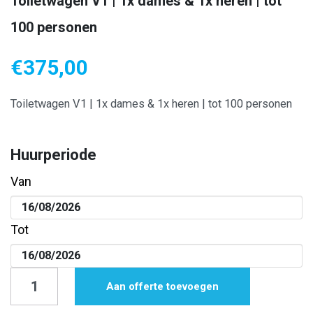
Toiletwagen V1 | 1x dames & 1x heren | tot
100 personen
€
375,00
Toiletwagen V1 | 1x dames & 1x heren | tot 100 personen
Huurperiode
Van
Tot
Toiletwagen
Aan offerte toevoegen
V1