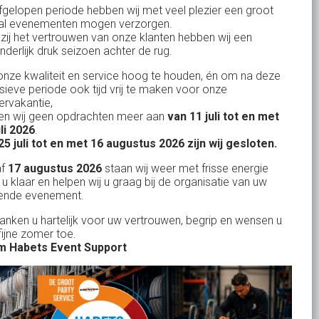
Bank: NL15ABNA0561810710
fgelopen periode hebben wij met veel plezier een groot
al evenementen mogen verzorgen.
KvK: 17167131
zij het vertrouwen van onze klanten hebben wij een
nderlijk druk seizoen achter de rug.
BTW: NL.1678.53.296.B01
nze kwaliteit en service hoog te houden, én om na deze
nsieve periode ook tijd vrij te maken voor onze
rvakantie,
n wij geen opdrachten meer aan
van 11 juli tot en met
Uw partner in:
uli 2026
.
Evenementen verhuur
25 juli tot en met 16 augustus 2026 zijn wij gesloten.
Feestverhuur
af
17 augustus 2026
staan wij weer met frisse energie
 u klaar en helpen wij u graag bij de organisatie van uw
Licht- en Geluidverhuur
ende evenement.
Horeca verhuur
danken u hartelijk voor uw vertrouwen, begrip en wensen u
fijne zomer toe.
Partyverhuur
 Habets Event Support
Je vindt ons op