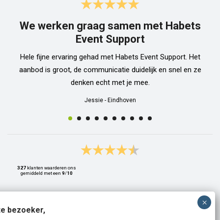
We werken graag samen met Habets
Event Support
Hele fijne ervaring gehad met Habets Event Support. Het
aanbod is groot, de communicatie duidelijk en snel en ze
denken echt met je mee.
Jessie
-
Eindhoven
327
klanten waarderen ons
gemiddeld met een
9
/
10
e bezoeker,