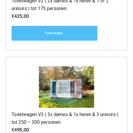
Toiletwagen V2 | 2x dames & 1x heren & 1 óf 2
personen
urinoirs | tot 175 personen
aantal
€
425,00
Toevoegen
Toiletwagen V3 | 3x dames & 1x heren & 3 urinoirs |
tot 250 – 300 personen
€
495,00