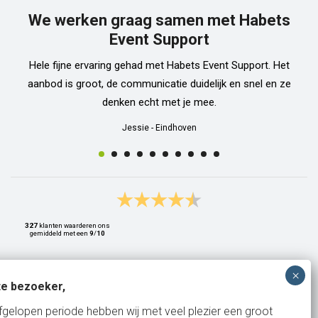
We werken graag samen met Habets
Event Support
Hele fijne ervaring gehad met Habets Event Support. Het
aanbod is groot, de communicatie duidelijk en snel en ze
denken echt met je mee.
Jessie
-
Eindhoven
327
klanten waarderen ons
gemiddeld met een
9
/
10
e bezoeker,
Bank: NL15ABNA0561810710
fgelopen periode hebben wij met veel plezier een groot