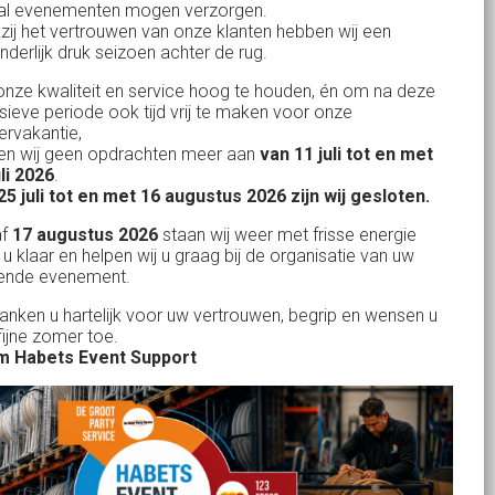
al evenementen mogen verzorgen.
KvK: 17167131
zij het vertrouwen van onze klanten hebben wij een
nderlijk druk seizoen achter de rug.
BTW: NL.1678.53.296.B01
nze kwaliteit en service hoog te houden, én om na deze
nsieve periode ook tijd vrij te maken voor onze
rvakantie,
n wij geen opdrachten meer aan
van 11 juli tot en met
Uw partner in:
uli 2026
.
Evenementen verhuur
25 juli tot en met 16 augustus 2026 zijn wij gesloten.
Feestverhuur
af
17 augustus 2026
staan wij weer met frisse energie
 u klaar en helpen wij u graag bij de organisatie van uw
Licht- en Geluidverhuur
ende evenement.
Horeca verhuur
danken u hartelijk voor uw vertrouwen, begrip en wensen u
fijne zomer toe.
Partyverhuur
 Habets Event Support
Je vindt ons op