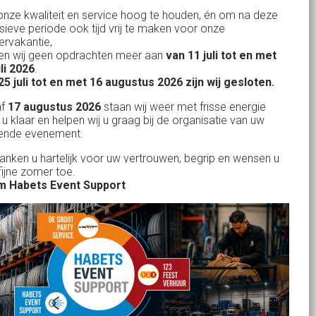
nze kwaliteit en service hoog te houden, én om na deze
Evenementen verhuur
nsieve periode ook tijd vrij te maken voor onze
Vertrouwd en
Gewe
rvakantie,
Feestverhuur
n wij geen opdrachten meer aan
van 11 juli tot en met
uitstekend
Licht- en Geluidverhuur
uli 2026
.
drop
Alles volge
25 juli tot en met 16 augustus 2026 zijn wij gesloten.
uren
Horeca verhuur
Habets dacht direct mee, toen wij op
Wienand van der L
af
17 augustus 2026
staan wij weer met frisse energie
eze
zeer korte termijn een feest wilden
Partyverhuur
 u klaar en helpen wij u graag bij de organisatie van uw
r zit
ende evenement.
geven in onze eigen achtertuin. De
s moet
service van Habets sloot ook dit keer
Je vindt ons op
danken u hartelijk voor uw vertrouwen, begrip en wensen u
len.
fijne zomer toe.
weer naadloos aan op onze eigen
 ook
 Habets Event Support
ideeen en inbreng. Materialen werden
 wij
keurig volgens afspraak geleverd, alles
ekend
tiptop in orde. De presentatie die wij op
in
het gehuurde 75 inch scherm deelden,
n tot
werd door onze gasten zeer
je
gewaardeerd. Een mooi, helder en groot
rid
beeld. Team Habets, bedankt en tot de