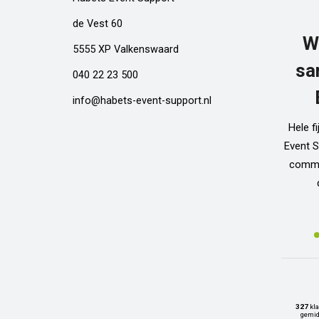
de Vest 60
W
5555 XP Valkenswaard
sa
040 22 23 500
info@habets-event-support.nl
Hele f
Event S
commun
327
kla
gemid