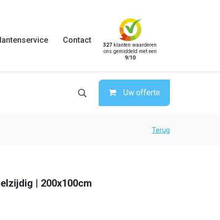
lantenservice
Contact
327
klanten waarderen
ons gemiddeld met een
9
/
10
Uw offerte
Terug
elzijdig | 200x100cm