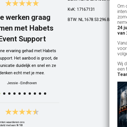
Om o
KvK: 17167131
inte
e werken graag
Top!
zome
BTW: NL.1678.53.296.B01
neme
men met Habets
24 j
Al een aantal jaar huren wij in Gel
van 
een kamphuis met vrienden. We h
Event Support
Van
dan een bar incl vaten bier en d
voor
ijne ervaring gehad met Habets
wordt netjes voor ons neergezet. E
volg
upport. Het aanbod is groot, de
zelfs een filmpje bij wat je precie
Wij 
icatie duidelijk en snel en ze
doen als je een vat gaat verwisse
een 
denken echt met je mee.
Alle spullen worden op maandag
Team
weer netjes opgehaald ook al zijn
Jessie
-
Eindhoven
dan weer thuis ;) In het warme we
van 10 juli waren wij wederom 
Geldrop en we hebben van het begi
het eind een heerlijk koud biert
gedronken! Top installatie !! Ing
nten waarderen ons
Zwets
deld met een
9
/
10