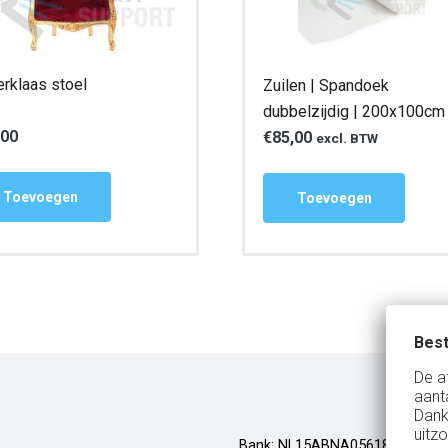
erklaas stoel
Zuilen | Spandoek
dubbelzijdig | 200x100cm
,00
€
85,00
excl. BTW
Toevoegen
Toevoegen
Best
De a
aant
Dank
uitzo
Bank: NL15ABNA0561810710