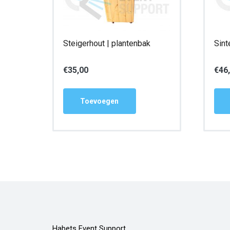
Steigerhout | plantenbak
Sint
€
35,00
€
46
Toevoegen
Habets Event Support