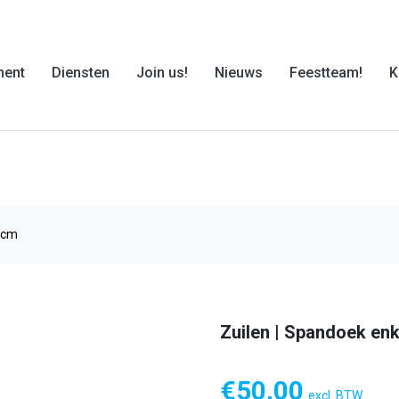
ment
Diensten
Join us!
Nieuws
Feestteam!
K
00cm
Zuilen | Spandoek enk
€
50,00
excl. BTW