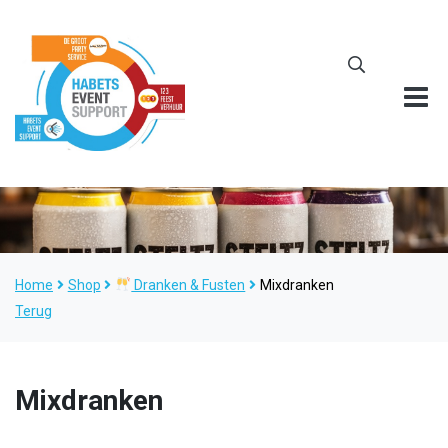
Home
Shop
Dranken & Fusten
Mixdranken
Terug
Mixdranken