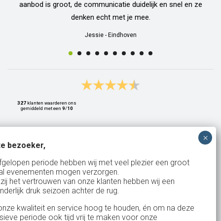
aanbod is groot, de communicatie duidelijk en snel en ze
denken echt met je mee.
Jessie
-
Eindhoven
327
klanten waarderen ons
gemiddeld met een
9
/
10
e bezoeker,
Bank: NL15ABNA0561810710
fgelopen periode hebben wij met veel plezier een groot
al evenementen mogen verzorgen.
KvK: 17167131
zij het vertrouwen van onze klanten hebben wij een
nderlijk druk seizoen achter de rug.
BTW: NL.1678.53.296.B01
nze kwaliteit en service hoog te houden, én om na deze
nsieve periode ook tijd vrij te maken voor onze