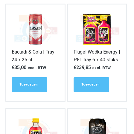
Bacardi & Cola | Tray
Flügel Wodka Energy |
24 x 25 cl
PET tray 6 x 40 stuks
€
35,00
€
239,85
excl. BTW
excl. BTW
Toevoegen
Toevoegen