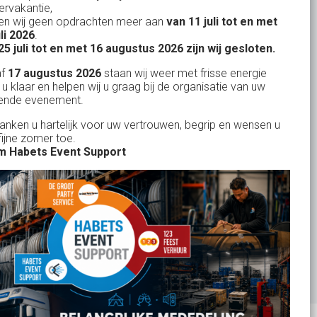
rvakantie,
n wij geen opdrachten meer aan
van 11 juli tot en met
Uw partner in:
uli 2026
.
Evenementen verhuur
25 juli tot en met 16 augustus 2026 zijn wij gesloten.
Feestverhuur
af
17 augustus 2026
staan wij weer met frisse energie
 u klaar en helpen wij u graag bij de organisatie van uw
Licht- en Geluidverhuur
ende evenement.
Horeca verhuur
danken u hartelijk voor uw vertrouwen, begrip en wensen u
fijne zomer toe.
Partyverhuur
 Habets Event Support
Je vindt ons op