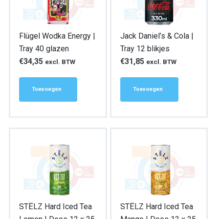
Flügel Wodka Energy |
Jack Daniel’s & Cola |
Tray 40 glazen
Tray 12 blikjes
€
34,35
€
31,85
excl. BTW
excl. BTW
Toevoegen
Toevoegen
STËLZ Hard Iced Tea
STËLZ Hard Iced Tea