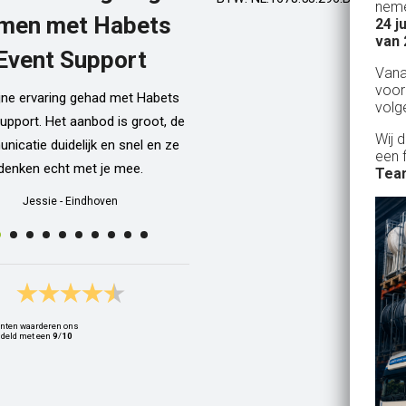
neme
men met Habets
24 j
Al een aantal jaar huren wij in Gel
van 
een kamphuis met vrienden. We h
Event Support
Van
dan een bar incl vaten bier en d
voor
ijne ervaring gehad met Habets
wordt netjes voor ons neergezet. E
volg
upport. Het aanbod is groot, de
zelfs een filmpje bij wat je precie
Wij 
icatie duidelijk en snel en ze
doen als je een vat gaat verwisse
een 
denken echt met je mee.
Alle spullen worden op maandag
Team
weer netjes opgehaald ook al zijn
Jessie
-
Eindhoven
dan weer thuis ;) In het warme we
van 10 juli waren wij wederom 
Geldrop en we hebben van het begi
het eind een heerlijk koud biert
gedronken! Top installatie !! Ing
nten waarderen ons
Zwets
deld met een
9
/
10
Ingrid
-
Hoogvliet Rotterdam