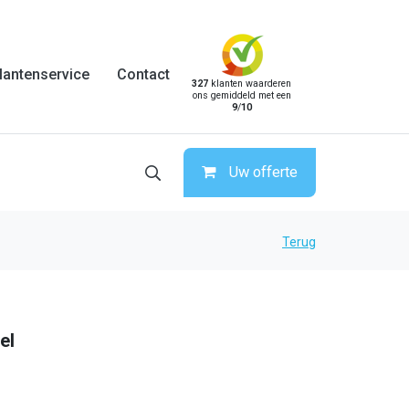
lantenservice
Contact
327
klanten waarderen
ons gemiddeld met een
9
/
10
Uw offerte
Terug
el