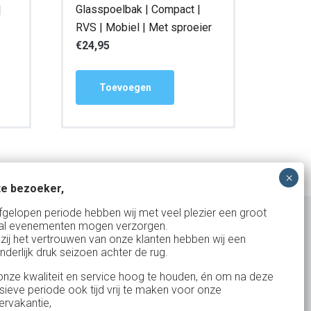
Glasspoelbak | Compact |
|
RVS | Mobiel | Met sproeier
€
24,95
Toevoegen
e bezoeker,
fgelopen periode hebben wij met veel plezier een groot
al evenementen mogen verzorgen.
zij het vertrouwen van onze klanten hebben wij een
nderlijk druk seizoen achter de rug.
Uw partner in:
nze kwaliteit en service hoog te houden, én om na deze
Evenementen verhuur
nsieve periode ook tijd vrij te maken voor onze
Vertrouwd en
Gewe
rvakantie,
Feestverhuur