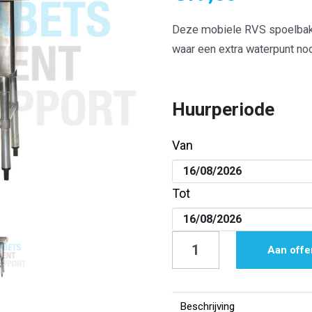
Deze mobiele RVS spoelbak 
waar een extra waterpunt nod
Huurperiode
Van
Tot
Spoelbak
Aan offe
|
RVS
|
Beschrijving