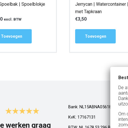
Spoelbak | Spoelblokje
Jerrycan | Watercontainer 
met Tapkraan
50
€
3,50
excl. BTW
Toevoegen
Toevoegen
Best
De a
aant
Dank
uitzo
Bank: NL15ABNA0561810710
Om o
KvK: 17167131
inte
e werken graag
Top!
zome
BTW: NL.1678.53.296.B01