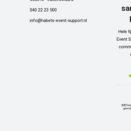
sa
040 22 23 500
info@habets-event-support.nl
Hele f
Event S
commun
327
kla
gemid