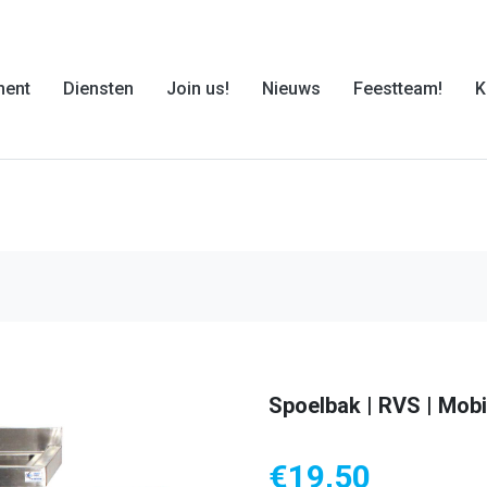
ment
Diensten
Join us!
Nieuws
Feestteam!
K
Spoelbak | RVS | Mobi
€
19,50