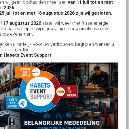
n wij geen opdrachten meer aan
van 11 juli tot en met
uitstekend
Licht- en Geluidverhuur
uli 2026
.
drop
Alles volge
25 juli tot en met 16 augustus 2026 zijn wij gesloten.
uren
Horeca verhuur
Habets dacht direct mee, toen wij op
Wienand van der L
af
17 augustus 2026
staan wij weer met frisse energie
eze
zeer korte termijn een feest wilden
Partyverhuur
 u klaar en helpen wij u graag bij de organisatie van uw
r zit
ende evenement.
geven in onze eigen achtertuin. De
s moet
service van Habets sloot ook dit keer
Je vindt ons op
danken u hartelijk voor uw vertrouwen, begrip en wensen u
len.
fijne zomer toe.
weer naadloos aan op onze eigen
 ook
 Habets Event Support
ideeen en inbreng. Materialen werden
 wij
keurig volgens afspraak geleverd, alles
ekend
tiptop in orde. De presentatie die wij op
in
het gehuurde 75 inch scherm deelden,
n tot
werd door onze gasten zeer
je
gewaardeerd. Een mooi, helder en groot
rid
beeld. Team Habets, bedankt en tot de
volgende keer weer.
Jolanda Bakker
-
Waalre