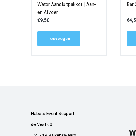
Water Aansluitpakket | Aan-
Bar 
en Afvoer
€
9,50
€
4,
Toevoegen
Habets Event Support
de Vest 60
W
5555 XP Valkenswaard