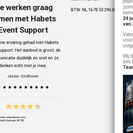
inte
e werken graag
Top!
zome
BTW: NL.1678.53.296.B01
neme
men met Habets
24 j
Al een aantal jaar huren wij in Gel
van 
een kamphuis met vrienden. We h
Event Support
Van
dan een bar incl vaten bier en d
voor
ijne ervaring gehad met Habets
wordt netjes voor ons neergezet. E
volg
upport. Het aanbod is groot, de
zelfs een filmpje bij wat je precie
Wij 
icatie duidelijk en snel en ze
doen als je een vat gaat verwisse
een 
denken echt met je mee.
Alle spullen worden op maandag
Team
weer netjes opgehaald ook al zijn
Jessie
-
Eindhoven
dan weer thuis ;) In het warme we
van 10 juli waren wij wederom 
Geldrop en we hebben van het begi
het eind een heerlijk koud biert
gedronken! Top installatie !! Ing
nten waarderen ons
Zwets
deld met een
9
/
10
Ingrid
-
Hoogvliet Rotterdam