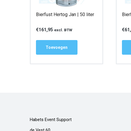
Bierfust Hertog Jan | 50 liter
Bier
€
161,95
€
61
excl. BTW
Toevoegen
Habets Event Support
de Vest 60