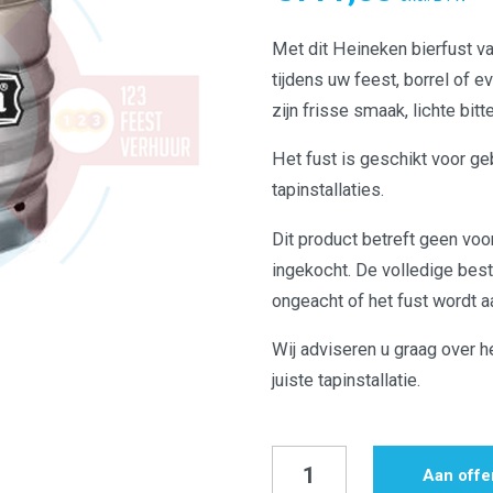
Met dit Heineken bierfust va
tijdens uw feest, borrel of
zijn frisse smaak, lichte bit
Het fust is geschikt voor ge
tapinstallaties.
Dit product betreft geen voo
ingekocht. De volledige best
ongeacht of het fust wordt 
Wij adviseren u graag over h
juiste tapinstallatie.
Bierfust
Aan offe