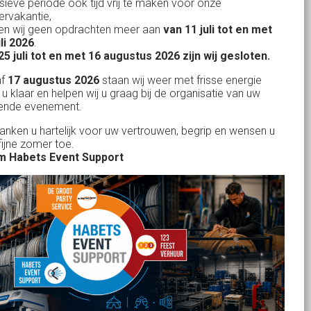
nsieve periode ook tijd vrij te maken voor onze
Vertrouwd en
Gewe
rvakantie,
Feestverhuur
n wij geen opdrachten meer aan
van 11 juli tot en met
uitstekend
Licht- en Geluidverhuur
uli 2026
.
drop
Alles volge
25 juli tot en met 16 augustus 2026 zijn wij gesloten.
uren
Horeca verhuur
Habets dacht direct mee, toen wij op
Wienand van der L
af
17 augustus 2026
staan wij weer met frisse energie
eze
zeer korte termijn een feest wilden
Partyverhuur
 u klaar en helpen wij u graag bij de organisatie van uw
r zit
ende evenement.
geven in onze eigen achtertuin. De
s moet
service van Habets sloot ook dit keer
Je vindt ons op
danken u hartelijk voor uw vertrouwen, begrip en wensen u
len.
fijne zomer toe.
weer naadloos aan op onze eigen
 ook
 Habets Event Support
ideeen en inbreng. Materialen werden
 wij
keurig volgens afspraak geleverd, alles
ekend
tiptop in orde. De presentatie die wij op
in
het gehuurde 75 inch scherm deelden,
n tot
werd door onze gasten zeer
je
gewaardeerd. Een mooi, helder en groot
rid
beeld. Team Habets, bedankt en tot de
volgende keer weer.