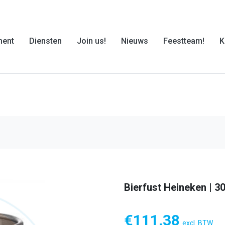
ment
Diensten
Join us!
Nieuws
Feestteam!
K
Bierfust Heineken | 30 
€
111,38
excl. BTW