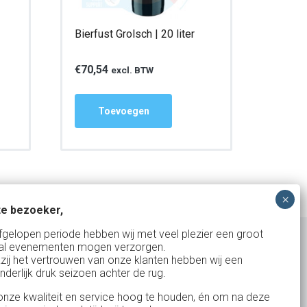
Bierfust Grolsch | 20 liter
€
70,54
excl. BTW
Toevoegen
e bezoeker,
fgelopen periode hebben wij met veel plezier een groot
al evenementen mogen verzorgen.
zij het vertrouwen van onze klanten hebben wij een
nderlijk druk seizoen achter de rug.
Uw partner in:
nze kwaliteit en service hoog te houden, én om na deze
Evenementen verhuur