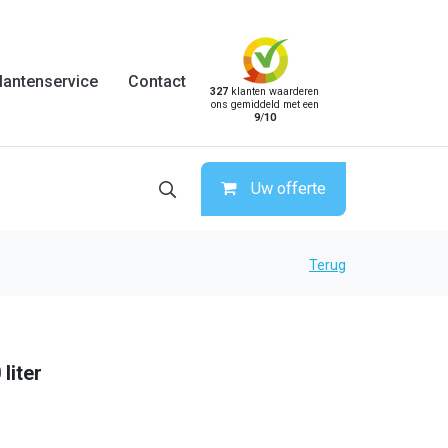
lantenservice
Contact
327
klanten waarderen
ons gemiddeld met een
9
/
10
Uw offerte
Terug
liter