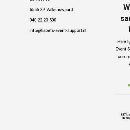
W
5555 XP Valkenswaard
sa
040 22 23 500
info@habets-event-support.nl
Hele f
Event S
commun
327
kla
gemid