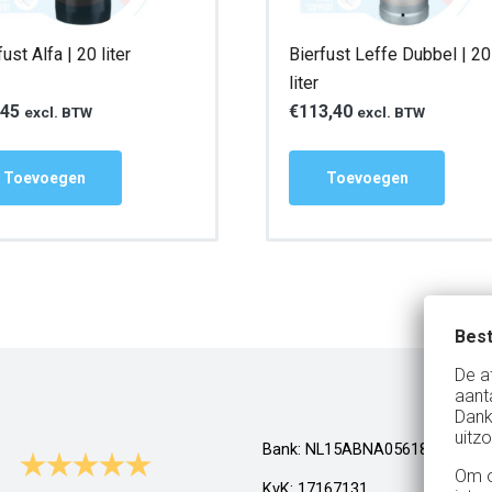
fust Alfa | 20 liter
Bierfust Leffe Dubbel | 20
liter
,45
€
113,40
excl. BTW
excl. BTW
Toevoegen
Toevoegen
Best
De a
aant
Dank
uitzo
Bank: NL15ABNA0561810710
Om o
KvK: 17167131