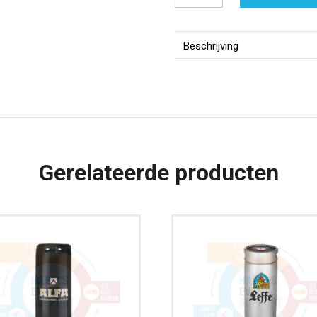
Heineken
|
30
Beschrijving
liter
aantal
Gerelateerde producten