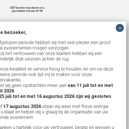
327
klanten waarderen ons
gemiddeld met een
9
/
10
e bezoeker,
Bank: NL15ABNA0561810710
fgelopen periode hebben wij met veel plezier een groot
al evenementen mogen verzorgen.
KvK: 17167131
zij het vertrouwen van onze klanten hebben wij een
nderlijk druk seizoen achter de rug.
BTW: NL.1678.53.296.B01
nze kwaliteit en service hoog te houden, én om na deze
nsieve periode ook tijd vrij te maken voor onze
rvakantie,
n wij geen opdrachten meer aan
van 11 juli tot en met
Uw partner in:
uli 2026
.
Evenementen verhuur
25 juli tot en met 16 augustus 2026 zijn wij gesloten.
Feestverhuur
af
17 augustus 2026
staan wij weer met frisse energie
 u klaar en helpen wij u graag bij de organisatie van uw
Licht- en Geluidverhuur
ende evenement.
Horeca verhuur
danken u hartelijk voor uw vertrouwen, begrip en wensen u