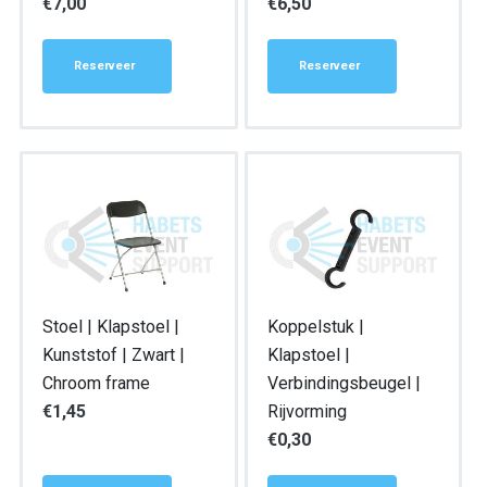
€
7,00
€
6,50
Reserveer
Reserveer
Stoel | Klapstoel |
Koppelstuk |
Kunststof | Zwart |
Klapstoel |
Chroom frame
Verbindingsbeugel |
€
1,45
Rijvorming
€
0,30